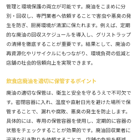
訣
管理と環境保護の両立が可能です。廃油をこまめに分
廃油処理を無料で依頼する際の注意ポイン
別・回収し、専門業者へ依頼することで害虫や悪臭の発
ト
生を防ぎ、厨房環境が清潔に保たれます。例えば、定期
的な廃油の回収スケジュールを導入し、グリストラップ
近くの廃油回収業者を上手に活用するコツ
の清掃を徹底することが重要です。結果として、廃油の
廃油回収の無料化が可能な理由を解説
再資源化やリサイクルにもつながり、環境負荷の低減と
リサイクル可能な廃油の再資源化実践法
店舗の社会的信頼向上を実現できます。
廃油リサイクルの現状と飲食店の取り組み
飲食店廃油をバイオ燃料等に再資源化する
飲食店廃油を適切に保管するポイント
手順
廃油の適切な保管は、衛生と安全を守るうえで不可欠で
廃油リサイクルのメリットと課題を徹底解
す。密閉容器に入れ、温度や直射日光を避けた場所で保
説
管することで、漏れや腐敗、悪臭の発生を防止します。
廃油飲食店がリサイクルで信頼を高める方
具体的には、専用の保管容器を使用し、定期的に容器の
法
状態をチェックすることが効果的です。廃油回収業者に
廃油回収業者と連携した再資源化の実例紹
迅速な引き取りを依頼することで、店舗の負担を軽減