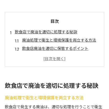
目次
飲食店で廃油を適切に処理する秘訣
廃油処理で衛生と環境保護を両立する方法
飲食店廃油を適切に保管するポイント
廃油が産業廃棄物となる理由と対応策
廃油飲食店のトラブル事例と予防策
廃油処理の法律遵守が信頼獲得に繋がる理
由
飲食店で廃油を適切に処理する秘訣
廃油回収を無料で活用しコスト削減へ
廃油回収無料サービスの仕組みと選び方
廃油処理で衛生と環境保護を両立する方法
飲食店廃油回収でコスト削減を実現する秘
飲食店で発生する廃油は、適切な処理を行うことで衛生