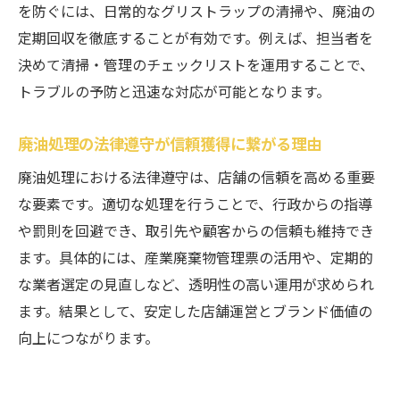
掃手順
を防ぐには、日常的なグリストラップの清掃や、廃油の
グリストラップ清掃頻度と廃油処理のポイ
定期回収を徹底することが有効です。例えば、担当者を
ント
決めて清掃・管理のチェックリストを運用することで、
トラブルの予防と迅速な対応が可能となります。
廃油処理を効率化するグリストラップ活用
術
廃油処理の法律遵守が信頼獲得に繋がる理由
廃油処理手順を知って環境保護に貢献する
廃油処理における法律遵守は、店舗の信頼を高める重要
廃油飲食店で実践できる処理手順の基本
な要素です。適切な処理を行うことで、行政からの指導
飲食店廃油回収の流れと安全な対応方法
や罰則を回避でき、取引先や顧客からの信頼も維持でき
廃油処理で環境保護に繋がる取り組み事例
ます。具体的には、産業廃棄物管理票の活用や、定期的
廃油回収からリサイクルまでの実務フロー
な業者選定の見直しなど、透明性の高い運用が求められ
解説
ます。結果として、安定した店舗運営とブランド価値の
廃油処理を効率化し環境負荷を減らす工夫
向上につながります。