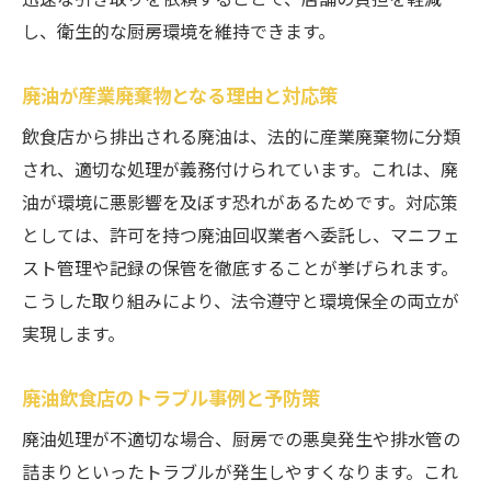
介
し、衛生的な厨房環境を維持できます。
違反リスクを避ける廃油処理のポイント
廃油が産業廃棄物となる理由と対応策
廃油処理違反のリスクと罰則を知る重要性
飲食店から排出される廃油は、法的に産業廃棄物に分類
飲食店廃油産業廃棄物の正しい処理方法
され、適切な処理が義務付けられています。これは、廃
廃油処理で法令違反を防ぐための注意点
油が環境に悪影響を及ぼす恐れがあるためです。対応策
廃油産業廃棄物の管理体制強化のポイント
としては、許可を持つ廃油回収業者へ委託し、マニフェ
廃油処理違反を未然に防ぐ具体的な対策
スト管理や記録の保管を徹底することが挙げられます。
グリストラップ清掃で衛生と廃油管理を両立
こうした取り組みにより、法令遵守と環境保全の両立が
グリストラップ清掃と廃油管理の重要な関
実現します。
係性
廃油がたまりやすいグリストラップの正し
廃油飲食店のトラブル事例と予防策
い掃除法
廃油処理が不適切な場合、厨房での悪臭発生や排水管の
飲食店廃油管理で衛生基準を守るための清
詰まりといったトラブルが発生しやすくなります。これ