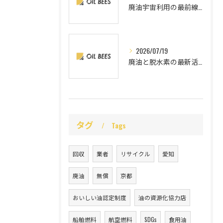
廃油宇宙利用の最前線と地上資源循環の未来図
2026/07/19
廃油と脱水素の最新活用術を愛知県の事例で学ぶ
タグ
Tags
回収
業者
リサイクル
愛知
廃油
無償
京都
おいしい油認定制度
油の資源化協力店
船舶燃料
航空燃料
SDGs
食用油