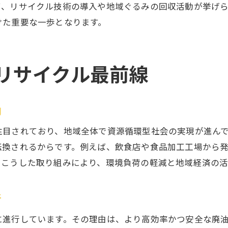
て、リサイクル技術の導入や地域ぐるみの回収活動が挙げ
再利用がもたらす廃油の新たな価値
けた重要な一歩となります。
廃油再利用が実現する環境負荷低減
廃油再生が推進するコスト削減のメリット
リサイクル最前線
廃油の再利用事例から見る成功の秘訣
廃油資源化による地域全体の波及効果
廃油の再利用が切り拓く未来の可能性
向
廃油リサイクル技術の最新動向を探る
注目されており、地域全体で資源循環型社会の実現が進ん
最新の廃油リサイクル技術とは何か
転換されるからです。例えば、飲食店や食品加工工場から
廃油処理技術の進化とその特徴解説
。こうした取り組みにより、環境負荷の軽減と地域経済の活
廃油バイオ燃料化の現状と課題に迫る
廃油リサイクルの技術導入による変革
新
廃油再生技術が支える持続可能社会
に進行しています。その理由は、より高効率かつ安全な廃