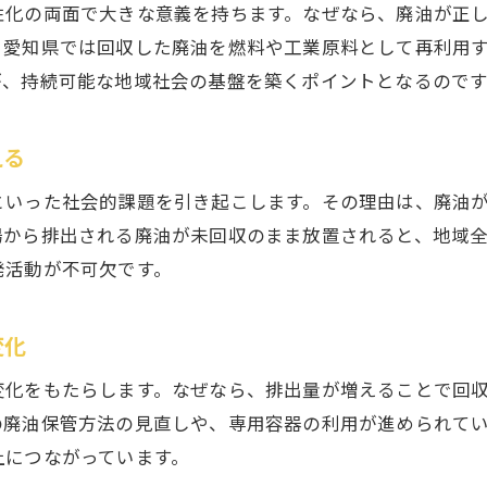
性化の両面で大きな意義を持ちます。なぜなら、廃油が正
廃油回収ネットワークの広がりと工夫
、愛知県では回収した廃油を燃料や工業原料として再利用
愛知県の廃油リサイクル事例に学ぶ魅力
が、持続可能な地域社会の基盤を築くポイントとなるのです
廃油再利用で地域産業が受ける恩恵
廃油リサイクルに取り組む地元事業者の挑戦
える
持続可能な未来へ廃油活用の進化
といった社会的課題を引き起こします。その理由は、廃油
廃油活用技術の進化が切り拓く未来像
場から排出される廃油が未回収のまま放置されると、地域
廃油を用いた持続可能な社会構築の方法
発活動が不可欠です。
廃油資源化による地球環境への貢献
廃油の多様な活用先とその可能性
変化
廃油活用で実現するエコな地域社会
変化をもたらします。なぜなら、排出量が増えることで回
廃油再生によるサーキュラーエコノミー推進
の廃油保管方法の見直しや、専用容器の利用が進められて
地域経済と廃油資源化の新たな関係性
上につながっています。
廃油資源化が地域経済に与える好影響