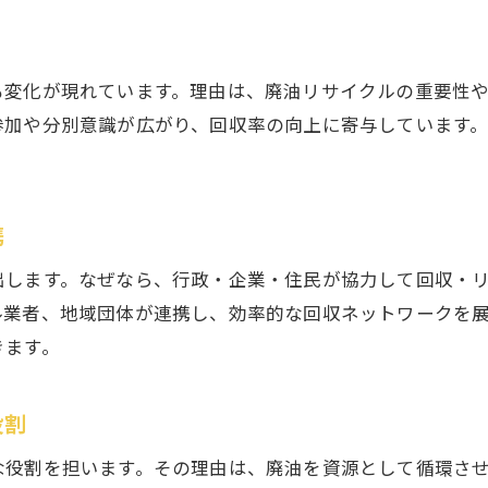
廃油リサイクルによる雇用創出の実際
廃油を活用した地域産業の成長戦略
も変化が現れています。理由は、廃油リサイクルの重要性や
廃油資源化が地域循環型経済を支える理由
参加や分別意識が広がり、回収率の向上に寄与しています
廃油再利用と地元企業の新たな連携事例
。
廃油の経済的価値を最大化する取り組み
廃油回収の現場から見える環境意識の高まり
携
廃油回収現場で広がる環境意識の変化
出します。なぜなら、行政・企業・住民が協力して回収・
廃油回収活動が生む持続可能な習慣
ル業者、地域団体が連携し、効率的な回収ネットワークを
廃油回収に参加する人々の意識向上
きます。
廃油処理現場で感じるエコ意識の醸成
廃油回収を通じた地域コミュニティの発展
役割
廃油回収体制強化と市民参加の広がり
な役割を担います。その理由は、廃油を資源として循環さ
再利用で変わる廃油の価値とその効果