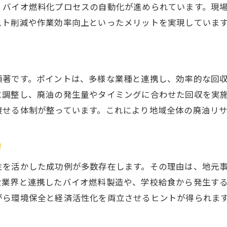
廃油リサイクル技術の将来展望を紹介
、バイオ燃料化プロセスの自動化が進められています。現
愛知県発の廃油活用が描く次世代社会
スト削減や作業効率向上といったメリットを実現していま
愛知県発の廃油活用が目指す次世代社会像
廃油を活かした地域ブランド創出の動き
廃油活用の取り組みが次世代へ与える影響
顕著です。ポイントは、多様な業種と連携し、効率的な回
廃油リサイクル推進で描く未来型コミュニティ
に調整し、廃油の発生量やタイミングに合わせた回収を実
廃油活用がもたらす次世代の持続的発展
渡せる体制が整っています。これにより地域全体の廃油リ
愛知県から広がる廃油活用モデルの展望
力
性を活かした成功例が多数存在します。その理由は、地元
食業界と連携したバイオ燃料製造や、学校給食から発生す
がら環境保全と経済活性化を両立させるヒントが得られま