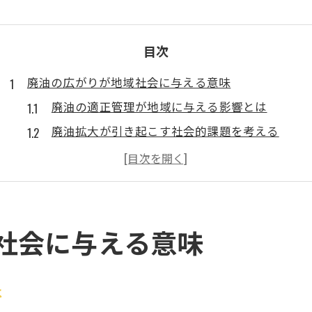
目次
廃油の広がりが地域社会に与える意味
廃油の適正管理が地域に与える影響とは
廃油拡大が引き起こす社会的課題を考える
廃油の増加が身近な生活環境に及ぼす変化
廃油問題に対する地域住民の意識変化
廃油の広がりがもたらす新たな地域連携
廃油処理が社会全体の持続性に果たす役割
社会に与える意味
愛知県における廃油リサイクル最前線
愛知県で進む廃油リサイクルの最新動向
は
廃油リサイクル現場から見える技術革新