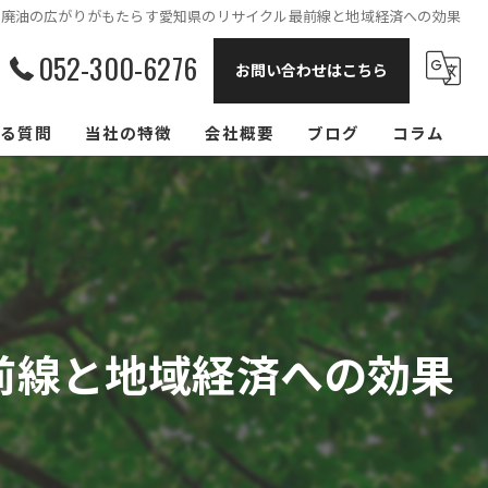
廃油の広がりがもたらす愛知県のリサイクル最前線と地域経済への効果
052-300-6276
お問い合わせはこちら
る質問
当社の特徴
会社概要
ブログ
コラム
飲食店
リサイクル
回収
前線と地域経済への効果
買取
大阪