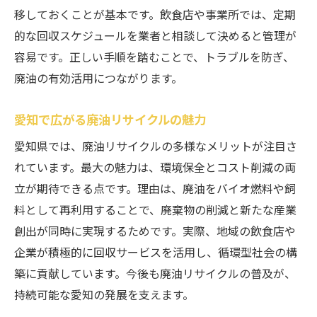
飲食店で役立つ廃油再利用の工夫
移しておくことが基本です。飲食店や事業所では、定期
廃油回収を生活に取り入れるコツ
的な回収スケジュールを業者と相談して決めると管理が
容易です。正しい手順を踏むことで、トラブルを防ぎ、
廃油リサイクルを始める基本ステップ
廃油の有効活用につながります。
日常で試せる廃油処理のアイデア
廃油活用で持続可能な生活を目指す
愛知で広がる廃油リサイクルの魅力
愛知県では、廃油リサイクルの多様なメリットが注目さ
れています。最大の魅力は、環境保全とコスト削減の両
立が期待できる点です。理由は、廃油をバイオ燃料や飼
料として再利用することで、廃棄物の削減と新たな産業
創出が同時に実現するためです。実際、地域の飲食店や
企業が積極的に回収サービスを活用し、循環型社会の構
築に貢献しています。今後も廃油リサイクルの普及が、
持続可能な愛知の発展を支えます。