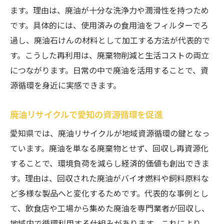
ます。理由は、廃油が十分な洗浄力や潤滑性を持つため
愛知県で注目される廃油再資源化技術
です。具体的には、使用済みの食用油をフィルターでろ
地域を支える廃油リサイクルの未来
過し、廃油石けんの材料として加工する方法が代表的で
廃油回収サービスを活用するコツ
す。こうした再利用は、廃棄物削減と生活コストの両立
無料で使える廃油回収サービスの特徴
につながります。日常の中で廃油を活用することで、資
廃油回収業者の選び方と比較ポイント
源循環を身近に実感できます。
個人でも利用しやすい廃油回収の流れ
廃油リサイクルで愛知の資源循環を促進
エンジンオイル廃油も安全に回収依頼
愛知県では、廃油リサイクルが地域資源循環の鍵となっ
賢く廃油を預けて負担を減らす方法
ています。廃油を単なる廃棄物とせず、回収し再資源化
回収サービスの活用で簡単リサイクル
することで、環境負荷を減らし経済的価値も創出できま
環境に優しい廃油処理の実践ポイント
す。理由は、回収された廃油がバイオ燃料や飼料原料な
廃油を環境負荷なく処理するコツ
ど多様な製品へと変化するためです。代表的な事例とし
廃油リサイクルでできるエコ活動
て、飲食店や工場から集めた廃油を専門業者が回収し、
愛知で広がる廃油の適正処理習慣
地域内で循環利用する仕組みがあります。これにより、