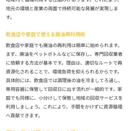
廃油を出す際に守りたいマナー
地元の環境と産業の両面で持続可能な発展が実現しま
す。
環境配慮重視の廃油回収の実情
廃油処理で知っておきたい注意点
飲食店や家庭で使える廃油再利用術
廃油を資源化する愛知県の工夫に注目
飲食店や家庭でも廃油の再利用は簡単に始められます。
廃油を資源に変える画期的な仕組み
まず、廃油をペットボトルなどに保存し、専門回収業者
廃油を活用した製品とその事例
に依頼する方法が基本です。理由は、適切なルートで再
再資源化が進む愛知の廃油リーダー
資源化されることで、環境負荷を抑えられるからです。
廃油製品の価値と地域社会への貢献
具体的には、飲食店では調理後の油を冷ましてろ過し、
廃油リサイクルが生む新たな可能性
専用容器に保管して回収日に出す流れが一般的です。家
愛知県で進む廃油資源化の裏側
庭でも同様に、小分けして保管し地域の回収サービスを
利用しましょう。これにより、手間をかけずに資源循環
無料でできる廃油回収の実態とは
へ貢献できます。
廃油回収無料サービスの選び方
廃油を無理なく回収する具体策