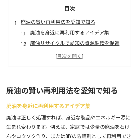
目次
廃油の賢い再利用法を愛知で知る
廃油を身近に再利用するアイデア集
廃油リサイクルで愛知の資源循環を促進
飲食店や家庭で使える廃油再利用術
廃油を賢く処理するために大切なこと
廃油回収の基礎と正しい始め方を解説
愛知で広がる廃油リサイクルの魅力
廃油の賢い再利用法を愛知で知る
愛知県で進む廃油リサイクル最新動向
廃油を身近に再利用するアイデア集
愛知発の最新廃油リサイクル事例紹介
廃油を活かした地元の循環型取組み
廃油は正しく処理すれば、身近な製品やエネルギー源に
生まれ変わります。例えば、家庭では少量の廃油を石け
廃油回収の新サービスと業界の変化
んやロウソク作り、またはDIYの防錆剤として再利用でき
バイオ燃料化など廃油製品の最前線