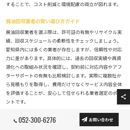
することで、コスト削減と環境配慮の両立が図れます。
廃油回収業者の賢い選び方ガイド
廃油回収業者を選ぶ際は、許可証の有無やリサイクル実
績、回収スケジュールの柔軟性をチェックしましょう。
愛知県内には多くの業者が存在しますが、信頼性や対応
力に差があります。具体的には、過去の回収実績や再資
源化への取組み状況を確認し、契約前に対応内容やアフ
ターサポートの有無も比較検討します。実際に複数社か
ら見積もりを取得し、費用だけでなくサービス内容全体
を評価することが、安心して任せられる業者選定のポイ
ントです。
052-300-6276
エンジンオイル廃油も買取可能？実態解説
お問い合わせ
エンジンオイルの廃油も、再資源化ルートが確立してい