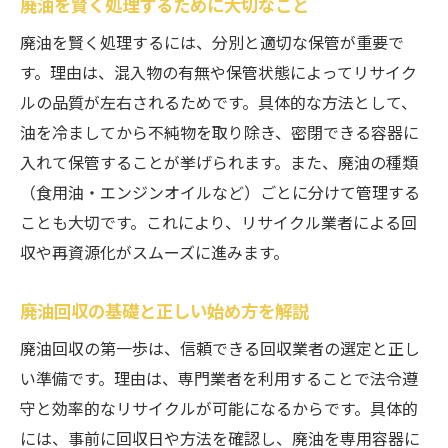
廃油を賢く処理するために大切なこと
愛知で広がる無料廃油回収の現状
廃油を賢く処理するには、分別と適切な保管が重要で
無料回収で得する廃油処理の流れ
す。理由は、混入物の有無や保管状態によってリサイク
賢い廃油活用と無料回収の活用法
ルの品質が左右されるためです。具体的な方法として、
廃油回収の費用と無料サービス比較
油を冷ましてから不純物を取り除き、密閉できる容器に
廃油の買取・回収を賢く選ぶ方法
入れて保管することが挙げられます。また、廃油の種類
廃油買取サービスの利用手順と注意点
（食用油・エンジンオイルなど）ごとに分けて管理する
ことも大切です。これにより、リサイクル業者による回
廃油買取と無料回収の違いを理解しよう
収や再資源化がスムーズに進みます。
廃油回収業者の賢い選び方ガイド
エンジンオイル廃油も買取可能？実態解説
廃油回収の基礎と正しい始め方を解説
廃油を高く買い取ってもらう工夫とは
廃油回収の第一歩は、信頼できる回収業者の選定と正し
廃油回収と買取サービス徹底活用術
い準備です。理由は、専門業者を利用することで法令遵
日常で役立つ廃油リサイクルの始め方
守と効率的なリサイクルが可能になるからです。具体的
家庭でできる廃油リサイクル習慣
には、事前に回収日や方法を確認し、廃油を専用容器に