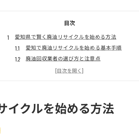
目次
愛知県で賢く廃油リサイクルを始める方法
愛知で廃油リサイクルを始める基本手順
廃油回収業者の選び方と注意点
廃油リサイクル導入のメリットを解説
飲食店や工場での廃油管理のコツ
廃油回収サービスの利用ポイント
リサイクルで環境と経営に貢献する方法
サイクルを始める方法
廃油回収の無料サービス活用術を解説
廃油回収の無料サービスの仕組みと特徴
順
愛知で無料廃油回収を利用する際の流れ