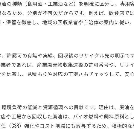
廃油の種類（食用油・工業油など）を明確に区分し、専用
個人や店舗におすすめの廃油回収方法
異なるため、分別が不可欠だからです。例えば、飲食店で
無料サービスの信頼性と安全性の見極め方
別・保管を徹底し、地域の回収業者や自治体の案内に従い
廃油回収を無料で依頼する際の注意点
無料サービスと有料サービスの違いを比較
環境配慮で注目される廃油リサイクルの今
は、許認可の有無や実績、回収後のリサイクル先の明示で
廃油リサイクルが環境保全に与える影響
の業者であれば、産業廃棄物収集運搬の許可番号や、リサ
SDGsにもつながる廃油リサイクルの現状
者を比較し、見積もりや対応の丁寧さもチェックして、安
廃油リサイクルの最新動向と導入事例
環境配慮型廃油回収のポイントを紹介
廃油リサイクルで持続可能な社会を目指す
環境負荷の低減と資源循環への貢献です。理由は、廃油を
愛知で広がる廃油リサイクルの取り組み
食店や工場から回収した廃油は、バイオ燃料や飼料原料と
エンジンオイルも対応可能な廃油回収術
任（CSR）強化やコスト削減にも寄与するため、積極的な
エンジンオイル廃油も安全に回収する方法