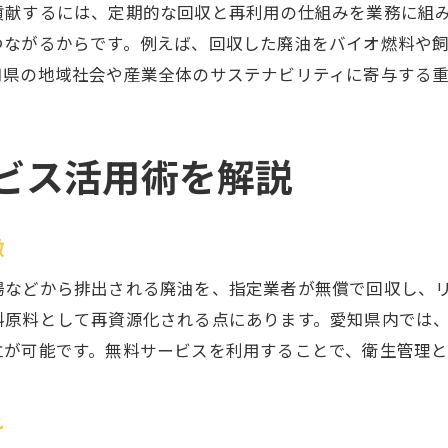
貢献するには、定期的な回収と再利用の仕組みを業務に組
家庭でできる廃油リサイクルの基本知識
つながるからです。例えば、回収した廃油をバイオ燃料や
個人でも簡単な廃油回収のやり方を紹介
知県の地域社会や産業全体のサステナビリティに寄与する
食用油廃油を安全にリサイクルするコツ
スーパーを活用した廃油回収の利用方法
ビス活用術を解説
廃油を持ち込み回収する際の注意点
地域で広がる個人向け廃油リサイクル事例
費用負担を減らす廃油回収の比較ポイント
徴
廃油回収料金を抑えるための選び方
場などから排出される廃油を、指定業者が無償で回収し、
無料サービスと有料回収の費用比較
料原料として再資源化される点にあります。愛知県内では
廃油買取や割引を活用した節約術
立が可能です。無料サービスを利用することで、衛生管理と
廃油回収のコスト削減アイデア集
れ
複数業者の廃油回収サービスを比較