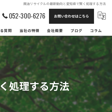
廃油リサイクルの最新動向と愛知県で賢く処理する方法
052-300-6276
お問い合わせはこちら
る質問
当社の特徴
会社概要
ブログ
コラム
飲食店
リサイクル
回収
く処理する方法
買取
大阪