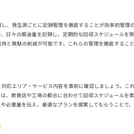
愛知の個人向けエンジンオイル回収の流れ
エンジンオイル廃油リサイクルのポイント
握し、発生源ごとに記録管理を徹底することが効率的管理
エンジンオイル廃油回収業者の選び方
は、日々の廃油量を記録し、定期的な回収スケジュールを
自動車整備時の廃油処理で気をつける点
維持と無駄の削減が可能です。これらの管理を徹底するこ
廃油回収とリサイクルの連携で効率化
回収業者選びで失敗しない廃油処理のコツ
信頼できる廃油回収業者の見極め方
廃油回収サービス内容を比較するポイント
・対応エリア・サービス内容を事前に確認しましょう。こ
業者選びで確認すべき廃油回収実績
では、飲食店や工場の都合に合わせて回収スケジュールを
廃油処理の安全性と適正管理の重要性
況や必要量を伝え、最適なプランを提案してもらうことで
廃油回収料金の仕組みと費用削減法
口コミ情報を活用した賢い業者選択術
法
個人でもできる愛知の廃油リサイクル実践法