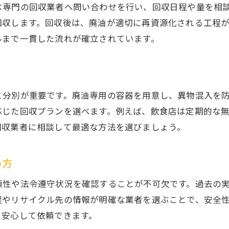
費用面で安心できる廃油回収の選択法
は専門の回収業者へ問い合わせを行い、回収日程や量を相
廃油リサイクルで持続可能な経営を目指そう
回収します。回収後は、廃油が適切に再資源化される工程
ルまで一貫した流れが確立されています。
廃油リサイクル導入で経営効率を高める
持続可能な経営に向けた廃油活用の工夫
廃油処理と経営コスト削減の関係を解説
廃油リサイクルで企業価値を向上させる
と分別が重要です。廃油専用の容器を用意し、異物混入を
環境配慮経営の実践と廃油リサイクル推進
応じた回収プランを選べます。例えば、飲食店は定期的な
回収業者に相談して最適な方法を選びましょう。
廃油リサイクルでSDGs達成に貢献する方法
め方
頼性や法令遵守状況を確認することが不可欠です。過去の
程やリサイクル先の情報が明確な業者を選ぶことで、安全
、安心して依頼できます。