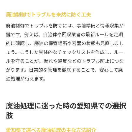
愛知県で納得できる廃油処理の最適解
自分に合った廃油処理方法を見つけるコツ
廃油制御でトラブルを未然に防ぐ工夫
廃油制御と処理を両立するためのポイント
廃油制御でトラブルを防ぐには、事前準備と情報収集が
地域ルールを守った納得の廃油処理法
鍵です。例えば、自治体や回収業者の最新ルールを定期
費用と手間を抑える廃油処理の考え方
的に確認し、廃油の保管場所や容器の状態も見直しまし
廃油回収業者との上手な付き合い方
ょう。こうした具体的なチェックリストを作成し、ルー
ルを守ることが、漏れや違反などのトラブル防止につな
安心して廃油処理できる実践的アドバイス
がります。日常的な管理を徹底することで、安心して廃
油処理が行えます。
廃油処理に迷った時の愛知県での選択
肢
愛知県で選べる廃油処理の主な方法紹介