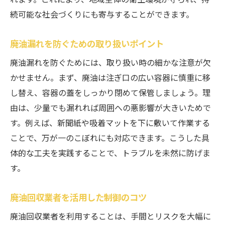
廃油回収用品選びのコツとポイント
続可能な社会づくりにも寄与することができます。
廃油回収時に守るべき安全ルールとは
廃油持ち込み先の選び方と注意すべき点
廃油漏れを防ぐための取り扱いポイント
廃油回収を手間なく行う方法を解説
廃油漏れを防ぐためには、取り扱い時の細かな注意が欠
廃油回収無料サービスを利用するコツ
かせません。まず、廃油は注ぎ口の広い容器に慎重に移
し替え、容器の蓋をしっかり閉めて保管しましょう。理
環境に優しい廃油対策を実践する方法
由は、少量でも漏れれば周囲への悪影響が大きいためで
廃油をリサイクルするメリットと実例
す。例えば、新聞紙や吸着マットを下に敷いて作業する
廃油対策で守りたい環境保護の基本知識
ことで、万が一のこぼれにも対応できます。こうした具
廃油を減らすためのエコな工夫方法
体的な工夫を実践することで、トラブルを未然に防げま
自治体と協力した廃油対策の実際
す。
廃油買取サービスを活用する際の注意点
廃油処理でできるサステナブルな選択
廃油回収業者を活用した制御のコツ
廃油持ち込み時に守るべき安全ポイント
廃油回収業者を利用することは、手間とリスクを大幅に