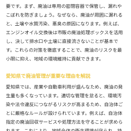
要です。まず、廃油は専用の密閉容器で保管し、漏れや
廃油回収業者の選び方と利用時の注意点
こぼれを防ぎましょう。なぜなら、廃油が周囲に漏れる
廃油持ち込み時に知っておきたい基礎知識
と、土壌や水質汚染、悪臭の原因になります。例えば、
廃油処理に困ったときの相談先とは
エンジンオイル交換後は市販の廃油処理ボックスを活用
廃油無料回収と有料処理の比較ポイント
し、決して排水口や土壌に直接流さないことが基本で
エンジンオイル廃油の正しい手順と注意点
す。これらの対策を徹底することで、廃油のリスクを最
廃油を正しく処理するための手順解説
小限に抑え、地域の環境維持に貢献できます。
エンジンオイル廃油の安全な取り扱い方
愛知県で廃油管理が重要な理由を解説
廃油回収パックや市販用品の使い方
廃油処理時に注意したい環境への配慮
愛知県では、産業や自動車利用が盛んなため、廃油の発
生量も多くなっています。適切な管理を怠ると、環境汚
回収業者を利用した廃油手順のポイント
染や法令違反につながるリスクが高まるため、自治体ご
廃油処理でよくある失敗例と対策
とに厳格なルールが設けられています。例えば、自治体
個人でできる廃油回収のポイントを解説
指定の廃油回収サービスや処理方法を守ることが求めら
個人で実践できる廃油回収の流れを紹介
れます。これにより、地域全体の衛生環境が守られ、持