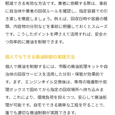
廃油持ち込み時に意識したい安全対策
軽減できる有効な方法です。業者に依頼する際は、事前
に自治体や業者の回収ルールを確認し、指定容器での引
容器の密閉と漏れ防止のコツを解説
き渡しを徹底しましょう。例えば、回収日時や容器の種
廃油搬送中のトラブル防止ポイント
類、内容物の分別などを事前に把握しておくとスムーズ
持ち込み先ごとのルールとマナーを知る
です。こうしたポイントを押さえて活用すれば、安全か
廃油の適切な保管方法と注意点
つ効率的に廃油を制御できます。
持ち込み対応可能な業者選びの基準
無料回収と有料サービスの違いを比較
個人でもできる廃油制御の実践方法
廃油無料回収と有料サービスの特徴とは
個人で廃油を制御するには、市販の廃油処理キットや自
愛知県で利用可能な廃油回収サービス比較
治体の回収サービスを活用した分別・保管が効果的で
費用だけでなく利便性も重視した選び方
す。まず、エンジンオイル交換後は、専用の吸着剤や処
理ボックスで固めてから指定の回収場所へ持ち込みま
廃油回収業者のサービス内容を徹底解説
す。これにより、環境負荷を抑えつつ、安心して廃油処
無料回収サービス利用時の注意事項
理が可能です。自宅でできる簡単な工程を守ることで、
費用対効果で考える廃油処理の最適解
誰でも適切な廃油制御が実践できます。