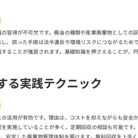
無料回収を活用した廃油処理の成功例
識
廃油回収愛知県の最新事例と実務ポイント
個人や事業所のエンジンオイル回収事例
識の習得が不可欠です。廃油の種類や産業廃棄物としての
結し、誤った手順は法令違反や環境リスクにつながるため
地元廃油回収業者の選定理由と実体験
携することが推奨されます。基礎知識を押さえることが、
廃油回収料金の工夫とコスト削減事例
廃油リサイクルに成功した導入事例集
緊急時に役立つ廃油管理の実務ヒント
する実践テクニック
災害時に備える廃油保管と安全対策
廃油漏洩トラブル時の初動対応ポイント
術
回収業者との連携で緊急時も廃油管理
スの活用が有効です。理由は、コストを抑えながらも安全
特別管理産業廃棄物の緊急対応の流れ
収を実施していることが多く、定期回収の相談も可能です
廃油処理の緊急マニュアル作成のコツ
き、安定した廃棄物管理体制を築けます。無料回収を上手