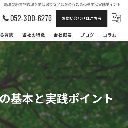
廃油の廃棄物管理を愛知県で安全に進めるための基本と実践ポイント
052-300-6276
お問い合わせはこちら
る質問
当社の特徴
会社概要
ブログ
コラム
飲食店
リサイクル
回収
の基本と実践ポイント
買取
大阪