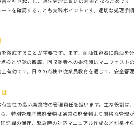
被害を引き起こし、違法処理は罰則の対象となるためです
特別管理産業廃棄物責任者の資格要件
ルートを確認することも実践ポイントです。適切な処理手
廃油の管理責任を明確にする運用体制
産業廃棄物としての廃油保管時の注意点
愛知県で推奨される廃油保管方法とは
順
廃油漏洩防止と緊急時の対応マニュアル
順を徹底することが重要です。まず、耐油性容器に廃油を
廃油リサイクルの最新動向と活用法
な点検と記録の徹底、回収業者への委託時はマニフェスト
廃油リサイクルの仕組みとメリットを解説
務上有効です。日々の点検や従業員教育を通じて、安全管
バイオ燃料など廃油の再利用先最新情報
とは
愛知県における廃油リサイクル事例紹介
環境経営に活きる廃油リサイクルの活用法
む有害性の高い廃棄物の管理責任を担います。主な役割は
廃油回収で資源循環を実現するポイント
なら、特別管理産業廃棄物は通常の廃棄物より厳格な管理
管理記録の保存、緊急時の対応マニュアル作成などが挙げ
持続可能な廃油対策の今後の展望
無料回収など愛知県の廃油処理事例紹介