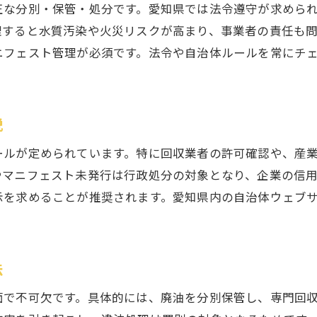
正な分別・保管・処分です。愛知県では法令遵守が求めら
近くの廃油回収業者を選ぶポイント
理すると水質汚染や火災リスクが高まり、事業者の責任も
廃油回収料金の目安とコスト削減の工夫
ニフェスト管理が必須です。法令や自治体ルールを常にチ
産業廃棄物として廃油処理を徹底する秘訣
。
愛知県で実践できる廃油管理の時短テク
廃油回収を愛知県で安全に進めるコツ
説
信頼できる廃油回収業者の特徴を解説
ールが定められています。特に回収業者の許可確認や、産
無料や個人対応可能な廃油回収の選び方
やマニフェスト未発行は行政処分の対象となり、企業の信
エンジンオイル廃油回収の注意すべき点
示を求めることが推奨されます。愛知県内の自治体ウェブ
廃油回収名古屋エリアの最新情報と実態
愛知県の廃油回収サービス比較ポイント
回収時に守るべき廃油の安全対策とは
法
適切な廃油保管と管理責任の考え方
面で不可欠です。具体的には、廃油を分別保管し、専門回
廃油保管の基本と適切な容器の選び方