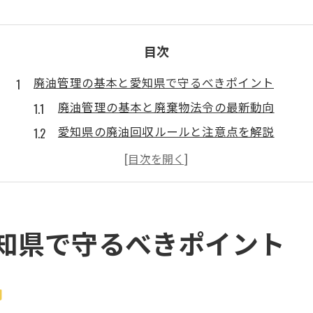
目次
廃油管理の基本と愛知県で守るべきポイント
廃油管理の基本と廃棄物法令の最新動向
愛知県の廃油回収ルールと注意点を解説
廃油の適正処理で環境と法令を守る方法
廃油を安全に管理するための実践的手順
特別管理産業廃棄物管理責任者の役割とは
愛知県で廃油処理を始める前の基礎知識
知県で守るべきポイント
効率よく廃油を処理する実践テクニック
無料回収を活用した廃油処理の効率化術
向
エンジンオイル廃油も安心の処理方法