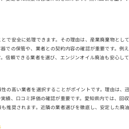
愛知県の緊急時廃油管理サポート活用法
持続可能な廃油対策で環境経営を実現
廃油対策がもたらす環境経営の効果とは
愛知県で進む廃油リサイクルの取組例
ことで安全に処理できます。その理由は、産業廃棄物とし
廃油回収とコスト抑制を両立する方法
容器での保管や、業者との契約内容の確認が重要です。例
廃油管理を通じた企業価値向上の秘訣
す。信頼できる業者を選び、エンジンオイル廃油も安心し
廃油処理の効率化でSDGsに貢献する
廃油管理の持続的改善と経営戦略の関係
頼性の高い業者を選択することがポイントです。理由は、
や実績、口コミ評価の確認が重要です。愛知県内では、回
頼も推奨されます。近隣の業者選びを徹底し、安定した廃
夫