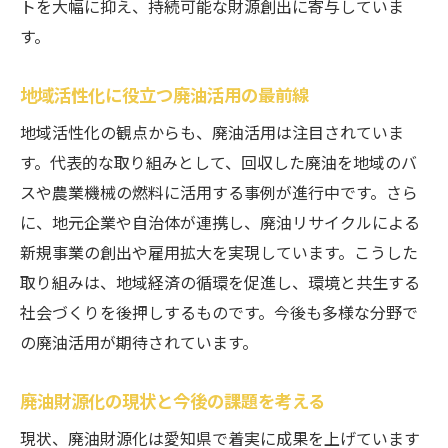
トを大幅に抑え、持続可能な財源創出に寄与していま
愛知県における廃油財源化の主な成功要因
す。
廃油財源化の効果と地域への波及を考察
自治体と業者連携による廃油活用の進化
地域活性化に役立つ廃油活用の最前線
廃油事例から見るサステナビリティの実現
地域活性化の観点からも、廃油活用は注目されていま
廃油の適切な処理と資源化を学ぶ
す。代表的な取り組みとして、回収した廃油を地域のバ
廃油の適切な処理方法とそのポイント
スや農業機械の燃料に活用する事例が進行中です。さら
に、地元企業や自治体が連携し、廃油リサイクルによる
廃油回収から資源化までの実践的な流れ
新規事業の創出や雇用拡大を実現しています。こうした
廃油の最終処分方法とリサイクルの違い
取り組みは、地域経済の循環を促進し、環境と共生する
廃油資源化に必要な法令と基礎知識を解説
社会づくりを後押しするものです。今後も多様な分野で
廃油の適正処理がもたらす安全性と安心感
の廃油活用が期待されています。
環境保全につながる廃油処理の最新情報
CSR強化に繋がる廃油活用戦略の秘密
廃油財源化の現状と今後の課題を考える
CSR向上のための廃油活用戦略の考え方
現状、廃油財源化は愛知県で着実に成果を上げています