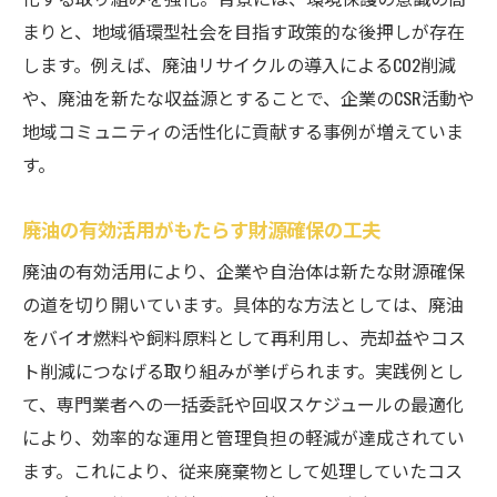
持続可能な廃油リサイクルの最新動向
まりと、地域循環型社会を目指す政策的な後押しが存在
サステナビリティ視点で見る廃油の役割
します。例えば、廃油リサイクルの導入によるCO2削減
サステナビリティ促進に欠かせない廃油の
や、廃油を新たな収益源とすることで、企業のCSR活動や
価値
地域コミュニティの活性化に貢献する事例が増えていま
廃油活用が持続可能な社会に寄与する理由
す。
環境と調和する廃油のサステナブルな使い
方
廃油の有効活用がもたらす財源確保の工夫
廃油の資源化で地域に根付くサステナビリ
廃油の有効活用により、企業や自治体は新たな財源確保
ティ
の道を切り開いています。具体的な方法としては、廃油
社会的責任としての廃油有効活用の重要性
をバイオ燃料や飼料原料として再利用し、売却益やコス
廃油の循環利用がもたらす未来像を描く
ト削減につなげる取り組みが挙げられます。実践例とし
て、専門業者への一括委託や回収スケジュールの最適化
愛知県の廃油財源化事例とその効果とは
により、効率的な運用と管理負担の軽減が達成されてい
実際の廃油財源化事例が語る地域の変化
ます。これにより、従来廃棄物として処理していたコス
廃油活用で得られた財源の活用方法を紹介