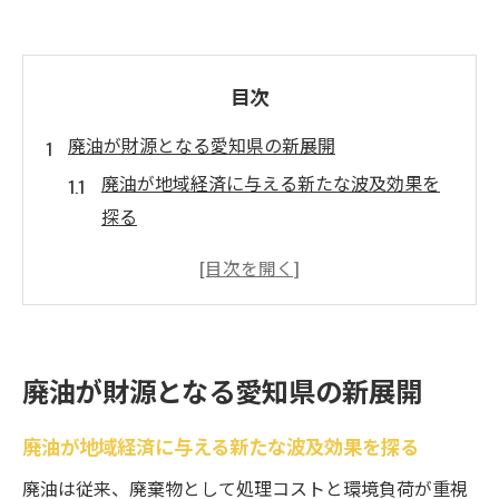
目次
廃油が財源となる愛知県の新展開
廃油が地域経済に与える新たな波及効果を
探る
愛知県で進む廃油財源化の社会的背景とは
廃油の有効活用がもたらす財源確保の工夫
地域活性化に役立つ廃油活用の最前線
廃油財源化の現状と今後の課題を考える
廃油が財源となる愛知県の新展開
愛知県独自の廃油政策が注目される理由
環境保護と経済性を両立する廃油活用術
廃油が地域経済に与える新たな波及効果を探る
廃油再利用で実現する環境保護とコスト削
廃油は従来、廃棄物として処理コストと環境負荷が重視