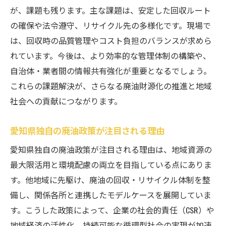
企業価値を高める廃油活用の取り組み方
が、課題も残ります。主な課題は、安定した回収ルート
廃油再利用がCSR強化に直結する理由
の確保や法令遵守、リサイクル先の多様化です。現場で
は、回収時の品質管理やコスト負担のバランスが求めら
廃油活用で社会的責任を果たす実践例
れています。今後は、より効率的な管理体制の構築や、
廃油戦略がもたらすサステナブルな企業像
自治体・業者間の情報共有強化が重要となるでしょう。
CSR施策として廃油を活用する重要性
これらの課題解決が、さらなる廃油財源化の推進と地域
廃油を巡る未来型サーキュラー経済の可能性
社会への貢献につながります。
廃油を活用した循環型経済の革新事例
サーキュラー経済視点で見る廃油の新展開
愛知県独自の廃油政策が注目される理由
廃油資源化が牽引する未来の産業構造
愛知県独自の廃油政策が注目される理由は、地域資源の
廃油活用による持続可能な社会づくりの鍵
最大限活用と環境配慮の両立を目指している点にありま
廃油リサイクルが広げる経済と環境の調和
す。他地域に先駆け、廃油の回収・リサイクル体制を整
備し、関係各所と連携したモデルケースを展開していま
廃油を活用した新しい価値創造の可能性
す。こうした政策によって、企業の社会的責任（CSR）や
地域経済の活性化、持続可能な循環型社会の実現が加速