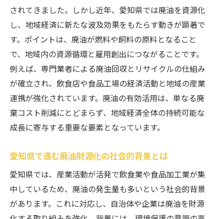
減
されてきました。しかし近年、愛知県では廃油を資源化
経済効果を高める廃油活用のポイントとは
し、地域経済に新たな波及効果をもたらす動きが顕著で
す。ポイントは、廃油が燃料や飼料の原料となること
廃油活用がSDGsにどのように貢献するか
で、地域内の資源循環と雇用創出につながることです。
廃油による持続可能な経済性の追求方法
例えば、専門業者による廃油回収とリサイクルの仕組み
環境配慮型の廃油活用がもたらすメリット
が確立され、飲食店や食品工場の経済活動と地域の産業
廃油活用術で社会的責任を果たす方法
連携が強化されています。廃油の有効活用は、単なる廃
地域循環に貢献する廃油リサイクルの今
棄コスト削減にとどまらず、地域経済全体の持続可能な
廃油リサイクルが地域循環型社会に果たす
成長に寄与する重要な要素となっています。
役割
廃油の回収から再資源化までの流れを解説
愛知県で進む廃油財源化の社会的背景とは
地域で支持される廃油リサイクルの実情
愛知県では、産業活動が活発で飲食業や食品加工業が集
廃油リサイクルによる地域経済の活性化
中しているため、廃油の発生量も多いという社会的背景
があります。これに対応し、自治体や企業は廃油を財源
廃油が循環型社会に貢献する理由とは
化する取り組みを強化。背景には、環境保護の意識の高