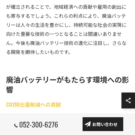
が確立されることで、地域経済への貢献や雇用の創出に
も寄与するでしょう。これらの利点により、廃油バッテ
リーは人々の生活を豊かにし、持続可能な社会の実現に
向けた重要な技術の一つとなることは間違いありませ
ん。今後も廃油バッテリー技術の進化に注目し、さらな
る開発を期待したいものです。
廃油バッテリーがもたらす環境への影
響
CO2排出量削減への貢献
廃油バッテリーがもたらす最大の利点の一つは、CO2排
052-300-6276
お問い合わせ
出量の削減です。従来の化石燃料に依存するエネルギー
供給からの脱却を図ることで、温室効果ガスの排出を大