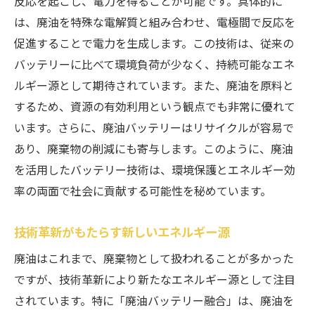
反応を起こし、電力を得ることが可能です。具体的に
廃油バッテリー技術の普及戦略
は、廃油を特殊な電解質と組み合わせ、電極間で反応を
廃油再利用を促進する政策
促進することで電力を生成します。この技術は、従来の
バッテリーに比べて環境負荷が少なく、持続可能なエネ
持続可能な未来を築くためのパートナーシ
ルギー源として期待されています。また、廃油を原料と
ップ
するため、資源の有効利用という観点でも非常に優れて
廃油活用の新時代が開くバッテリーの力
います。さらに、廃油バッテリーはリサイクルが容易で
新時代のエネルギー革命
あり、廃棄物の削減にも寄与します。このように、廃油
廃油バッテリーがもたらす変革
を活用したバッテリー技術は、環境保護とエネルギー効
未来を支えるエネルギー技術
率の両面で社会に貢献する可能性を秘めています。
廃油利用の新たな展望
エネルギー業界への影響
技術革新がもたらす新しいエネルギー源
廃油バッテリーの未来の可能性
廃油はこれまで、廃棄物として扱われることが多かった
廃油バッテリーがもたらす環境への影響
ですが、技術革新により新たなエネルギー源として注目
されています。特に「廃油バッテリー融合」は、廃油を
CO2排出量削減への貢献