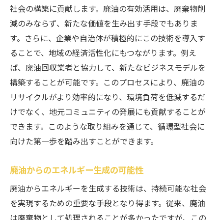
エネルギー危機解決への新しいアプローチ
社会の構築に貢献します。廃油の有効活用は、廃棄物削
廃油バッテリーの緊急時対応力
減のみならず、新たな価値を生み出す手段でもありま
持続可能なエネルギー供給体制の構築
す。さらに、企業や自治体が積極的にこの技術を導入す
ることで、地域の経済活性化にもつながります。例え
廃油再利用がもたらすエネルギー安全保障
ば、廃油回収業者と協力して、新たなビジネスモデルを
未来を切り開く廃油技術
構築することが可能です。このプロセスにより、廃油の
エネルギー危機に立ち向かう最新技術
リサイクルがより効率的になり、環境負荷を低減するだ
けでなく、地元コミュニティの発展にも貢献することが
できます。このような取り組みを通じて、循環型社会に
向けた第一歩を踏み出すことができます。
廃油からのエネルギー生成の可能性
廃油からエネルギーを生成する技術は、持続可能な社会
を実現するための重要な手段となり得ます。従来、廃油
は廃棄物として処理されることが多かったですが、この