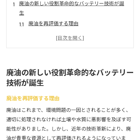
廃油の新しい役割革命的なバッテリー技術が誕
生
廃油を再評価する理由
廃油バッテリーの基本原理
技術革新がもたらす新しいエネルギー源
循環型社会に向けた第一歩
廃油からのエネルギー生成の可能性
廃油の新しい役割革命的なバッテリー
廃油バッテリー技術の市場への影響
技術が誕生
環境保護と持続可能性廃油バッテリーの可能性
を探る
廃油を再評価する理由
環境保護の新たなアプローチ
廃油はこれまで、環境問題の一因とされることが多く、
持続可能なエネルギー供給の実現
適切に処理されなければ土壌や水質に悪影響を及ぼす可
廃油バッテリーの長所と短所
能性がありました。しかし、近年の技術革新により、廃
油が貴重な資源として再評価されるようになっていま
環境に優しいエネルギー転換