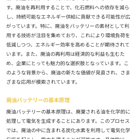
す。廃油を再利用することで、化石燃料への依存を減ら
廃油再利用の経済的メリット
し、持続可能なエネルギー供給に貢献できる可能性が広
持続可能性を高めるための取り組み
がっています。特に、廃油をバッテリーの素材として利
廃油バッテリーの仕組みとその革新性
用する技術が注目を集めており、これにより環境負荷を
廃油バッテリーの基本構造とは
低減しつつ、エネルギー効率を高めることが期待されて
化学反応によるエネルギー生成
います。また、廃油の再利用は経済的な利益も生むた
革新的な材料の活用
め、企業にとっても魅力的な選択肢となっています。こ
のような背景から、廃油の新たな価値が見直され、さま
製造プロセスの最適化
ざまな応用が模索されています。
技術革新がもたらす新しい可能性
廃油バッテリーの効率性の向上
廃油バッテリーの基本原理
廃油再利用で持続可能な未来を実現する方法
廃油バッテリーの基本原理は、廃棄される油を化学的に
廃油のリサイクルと再利用のプロセス
処理して電気を生成することにあります。このプロセス
未来に向けた廃油バッテリーの利用計画
では、廃油の中に含まれる炭化水素を利用して電気化学
持続可能なエネルギー社会の実現