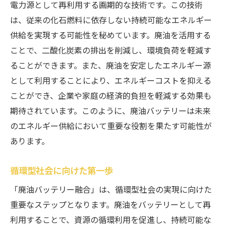
電力源として再利用する画期的な技術です。この技術
廃棄物削減と環境保護
は、従来の化石燃料に依存しない持続可能なエネルギー
持続可能な生態系の維持
供給を実現する可能性を秘めています。廃油を活用する
廃油バッテリーの環境負荷評価
ことで、二酸化炭素の排出を削減し、環境負荷を軽減す
新技術がもたらす環境改善効果
ることができます。また、廃油を安定したエネルギー源
未来への環境的インパクトの予測
として利用することにより、エネルギーコストを抑える
廃油からエネルギーへ変革する技術の未来
ことができ、企業や家庭の経済的負担を軽減する効果も
廃油エネルギー技術の革新
期待されています。このように、廃油バッテリーは未来
のエネルギー供給において重要な役割を果たす可能性が
未来への技術的展望
あります。
廃油からのパワーシフト
エネルギー業界への新しい挑戦
循環型社会に向けた第一歩
廃油バッテリー技術の進化
「廃油バッテリー融合」は、循環型社会の実現に向けた
未来のエネルギー供給源としての廃油
重要なステップとなります。廃油をバッテリーとして再
廃油バッテリーでエネルギー危機を乗り越える
利用することで、資源の循環利用を促進し、持続可能な