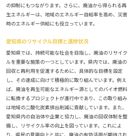
地域住民との協力体制の構築
の抑制にもつながります。さらに、廃油から得られる再
コミュニティイベントでの啓発活動
生エネルギーは、地域のエネルギー自給率を高め、災害
教育機関との連携による啓蒙
時のエネルギー供給にも役立っています。
リサイクル活動へのボランティア参加
愛知県のリサイクル目標と進捗状況
地元企業とのパートナーシップ
愛知県では、持続可能な社会を目指し、廃油のリサイク
廃油リサイクルによる地域社会への貢献事
ルを重要な施策の一つとしています。県内では、廃油の
例
回収と再利用を促進するために、具体的な目標を設定
し、その達成に向けて積極的に取り組んでいます。例え
ば、廃油を再生可能なエネルギー源としてのバイオ燃料
に転換するプロジェクトが進行中であり、この取り組み
は地域の二酸化炭素排出削減に貢献しています。また、
愛知県内の自治体や企業と協力し、廃油の回収体制を整
備し、リサイクル率の向上を図っています。これによ
り、県民の意識向上と共に、廃油の有効活用が期待され