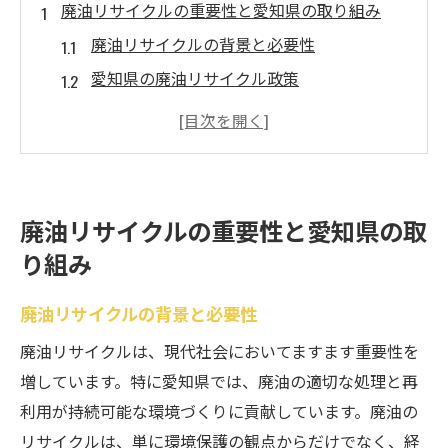
廃油リサイクルの重要性と愛知県の取り組み
廃油リサイクルの背景と必要性
愛知県の廃油リサイクル政策
地域社会の協力による効果
廃油リサイクルの環境への貢献
愛知県のリサイクル目標と進捗状況
廃油リサイクルの最新技術
廃油リサイクルの重要性と愛知県の取
廃油を再利用するための具体的な方法とステッ
り組み
プ
廃油リサイクルの背景と必要性
廃油の収集と保管方法
廃油の適切な処理プロセス
廃油リサイクルは、現代社会においてますます重要性を
再利用可能な製品への転換
増しています。特に愛知県では、廃油の適切な処理と再
利用が持続可能な環境づくりに貢献しています。廃油の
廃油からのバイオ燃料製造
リサイクルは、単に環境保護の観点からだけでなく、経
廃油再利用における安全対策