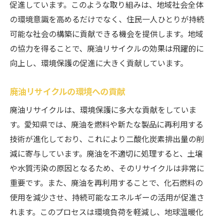
促進しています。このような取り組みは、地域社会全体
CO2削減への貢献度
の環境意識を高めるだけでなく、住民一人ひとりが持続
持続可能な資源管理の実践
可能な社会の構築に貢献できる機会を提供します。地域
廃油リサイクルの循環型社会への影響
の協力を得ることで、廃油リサイクルの効果は飛躍的に
リサイクルプロセスのエコフレンドリー化
向上し、環境保護の促進に大きく貢献しています。
廃油リサイクルとゼロエミッションの実現
愛知県での廃油処理がもたらす経済的効果
廃油リサイクルの環境への貢献
廃油リサイクルによる雇用創出
廃油リサイクルは、環境保護に多大な貢献をしていま
地域経済活性化への影響
す。愛知県では、廃油を燃料や新たな製品に再利用する
技術が進化しており、これにより二酸化炭素排出量の削
リサイクル産業の成長と展望
減に寄与しています。廃油を不適切に処理すると、土壌
経済循環における廃油の役割
や水質汚染の原因となるため、そのリサイクルは非常に
企業へのコスト削減効果
重要です。また、廃油を再利用することで、化石燃料の
廃油リサイクルの経済インパクト事例
使用を減少させ、持続可能なエネルギーの活用が促進さ
廃油リサイクルで地域社会に貢献する方法
れます。このプロセスは環境負荷を軽減し、地球温暖化