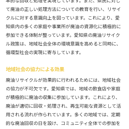
率的な回収と処理を実現しています。また、県民に対し
持続可能な経済への貢献
て廃油の正しい処理方法についての教育を行い、リサイ
廃油リサイクルの未来展望
クルに対する意識向上を図っています。これにより、愛
愛知県の持続可能な社会への取り組み
知県内の多くの家庭や事業所が廃油の資源化に積極的に
参加できる体制が整っています。愛知県の廃油リサイク
廃油リサイクルの啓発活動
ル政策は、地域社会全体の環境意識を高めると同時に、
廃油がどのようにバイオ燃料に変わるのか
循環型社会の実現に寄与しています。
バイオ燃料製造の基本プロセス
廃油からのメタン生成
地域社会の協力による効果
バイオディーゼルへの転換方法
廃油リサイクルが効果的に行われるためには、地域社会
バイオ燃料と環境保護の関係
の協力が不可欠です。愛知県では、地域の飲食店や家庭
愛知県のバイオ燃料プラントの現状
が積極的に廃油の収集に参加しています。これにより、
バイオ燃料市場の動向
廃油が適切に回収・処理され、再生可能な資源として活
環境保護に貢献する廃油リサイクルの流れ
用される流れが作られています。多くの地域では、定期
的な廃油回収の日を設け、コミュニティ全体での参加を
廃油リサイクルの環境への影響