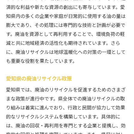
済的な利益や新たな資源の創出にも寄与しています。愛
家庭での廃油再利用のアイデア
知県内の多くの企業や家庭が日常的に使用する油の量は
愛知県で利用できる廃油リサイクルサービスの
膨大であり、その処理には専門的な技術と計画が必要で
紹介
す。廃油を資源として再利用することで、環境負荷の軽
愛知県の主要な廃油リサイクル業者
減と共に地域経済の活性化も期待されています。さら
廃油回収サービスの利用方法
に、廃油リサイクルは地球温暖化への対策の一環として
地域密着型の廃油リサイクル事例
も重要な役割を果たしています。
廃油リサイクルサービスの選び方
愛知県の廃油リサイクル政策
愛知県内の廃油リサイクル拠点一覧
愛知県では、廃油のリサイクルを促進するためのさまざ
サービス利用者の声と体験談
まな政策が進行中です。県全体での廃油リサイクルの取
持続可能な未来へ愛知県の廃油リサイクルの役
り組みは着実に進んでおり、行政と民間が協力して効果
割
的なリサイクルシステムを構築しています。具体的に
廃油リサイクルがもたらす社会的価値
は、廃油の回収・再利用を専門とする企業と提携し、効
リサイクル活動を通じた地域活性化