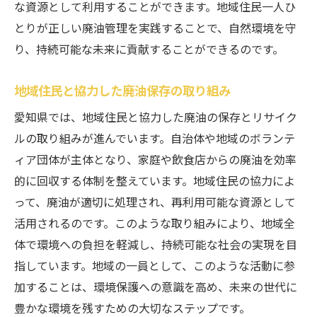
な資源として利用することができます。地域住民一人ひ
飲食店向けの廃油保存の基本ガイド
とりが正しい廃油管理を実践することで、自然環境を守
愛知県のガイドラインに基づく廃油管理
り、持続可能な未来に貢献することができるのです。
飲食店が注意すべき廃油保存のポイント
廃油保存が飲食店経営に与える影響
地域住民と協力した廃油保存の取り組み
飲食店で行うべき廃油のリサイクル手順
愛知県では、地域住民と協力した廃油の保存とリサイク
ガイドラインに沿った廃油保存の実践例
ルの取り組みが進んでいます。自治体や地域のボランテ
愛知県における廃油保存の法規制と実践方法
ィア団体が主体となり、家庭や飲食店からの廃油を効率
廃油保存に関する愛知県の法律概要
的に回収する体制を整えています。地域住民の協力によ
法規制を遵守するための具体的手順
って、廃油が適切に処理され、再利用可能な資源として
活用されるのです。このような取り組みにより、地域全
廃油保存における法的義務とその背景
体で環境への負担を軽減し、持続可能な社会の実現を目
愛知県での廃油保存に関する最新法改正
指しています。地域の一員として、このような活動に参
実践例から学ぶ法規制の現場適用
加することは、環境保護への意識を高め、未来の世代に
法律と実践のギャップを埋めるには
豊かな環境を残すための大切なステップです。