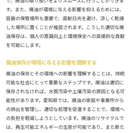
で、廃油の取り扱いをよりスムーズに行うことができま
廃油リサイクルの経済的、環境的効果
す。また、廃油が環境に与える影響を抑えるためには、
最新技術を活用した廃油処理方法
容器の保管場所も重要で、直射日光を避け、涼しく乾燥
リサイクルされた廃油の使用用途
した場所に置くことが推奨されます。こうした適切な廃
油保存は、個人の意識向上と環境保全への直接的な貢献
廃油リサイクルによる地域の活性化
を可能にします。
愛知県での廃油保存の成功事例とその影響
成功事例から学ぶ廃油保存の秘訣
廃油保存が環境に与える影響を理解する
廃油保存が地域にもたらす経済効果
廃油の保存とその環境への影響を理解することは、持続
廃油保存による環境への具体的な影響
可能な社会にとって重要なステップです。廃油は適切に
愛知県の成功事例から得られる教訓
保存されなければ、水質汚染や土壌汚染の原因となる可
廃油保存を成功に導くための戦略
能性があります。愛知県では、廃油の家庭や事業所から
地域密着型の廃油保存活動の重要性
の排出を管理し、適切な処理を促進することで、環境へ
飲食店が知っておくべき愛知県の廃油保存ガイ
の負担を軽減しようとしています。廃油のリサイクルで
ドライン
は、再生可能エネルギーの生産が可能であり、また新た