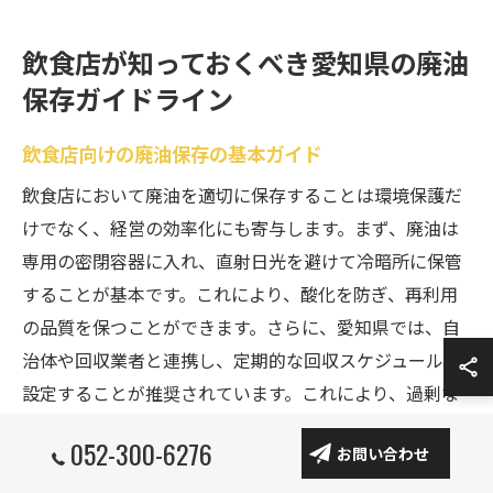
飲食店が知っておくべき愛知県の廃油
保存ガイドライン
飲食店向けの廃油保存の基本ガイド
飲食店において廃油を適切に保存することは環境保護だ
けでなく、経営の効率化にも寄与します。まず、廃油は
専用の密閉容器に入れ、直射日光を避けて冷暗所に保管
することが基本です。これにより、酸化を防ぎ、再利用
の品質を保つことができます。さらに、愛知県では、自
治体や回収業者と連携し、定期的な回収スケジュールを
設定することが推奨されています。これにより、過剰な
廃油の蓄積を防ぎ、迅速な処理が可能です。また、従業
052-300-6276
お問い合わせ
員に対しては廃油の取り扱いに関する研修を行うこと
で、保存と処理の重要性を理解させることが大切です。