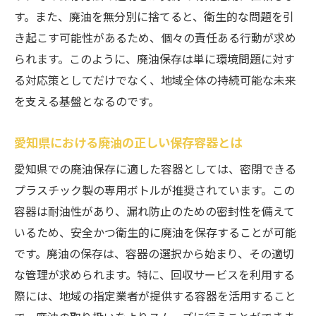
廃油保存に関する愛知県の教育プログラム
す。また、廃油を無分別に捨てると、衛生的な問題を引
愛知県の廃油回収システムを活用して資源の再
き起こす可能性があるため、個々の責任ある行動が求め
利用を促進
られます。このように、廃油保存は単に環境問題に対す
廃油回収システムの流れとその利点
る対応策としてだけでなく、地域全体の持続可能な未来
愛知県の廃油回収スケジュールを知る
を支える基盤となるのです。
廃油を資源化するための回収方法
愛知県における廃油の正しい保存容器とは
地域社会が参加する廃油回収活動
廃油回収に関する最新情報とガイド
愛知県での廃油保存に適した容器としては、密閉できる
プラスチック製の専用ボトルが推奨されています。この
廃油回収システムの未来展望
容器は耐油性があり、漏れ防止のための密封性を備えて
廃油を資源に変える愛知県の最新リサイクル事
いるため、安全かつ衛生的に廃油を保存することが可能
情
です。廃油の保存は、容器の選択から始まり、その適切
廃油から作るバイオ燃料の可能性
な管理が求められます。特に、回収サービスを利用する
愛知県での廃油リサイクルプロジェクト紹
際には、地域の指定業者が提供する容器を活用すること
介