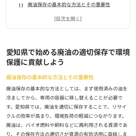
廃油保存の基本的な方法とその重要性
愛知県における廃油の正しい保存容器とは
廃油保存が環境に与える影響を理解する
地域住民と協力した廃油保存の取り組み
廃油保存の際に注意すべきポイント
愛知県で始める廃油の適切保存で環境
家庭で実践できる廃油保存のステップ
保護に貢献しよう
家庭でできる廃油保存の工夫と愛知県の取り組
み
廃油保存の基本的な方法とその重要性
家庭で簡単にできる廃油の保存アイデア
廃油保存の基本的な方法としては、まず使用済みの油を
愛知県の廃油保存を支える地域の活動
冷ましてから、専用の容器に移し替えることが必要で
廃油を無駄にしないための家庭での活用法
す。愛知県では、廃油を適切に保存することで、リサイ
クルの効率が高まり、環境負荷の軽減につながります。
愛知県での廃油リサイクルプログラム紹介
廃油は、バイオ燃料や飼料などに再利用される資源であ
地域コミュニティを活用した廃油保存活動
り、その保存方法の適切さが資源の有効活用に直結しま