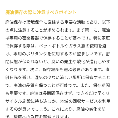
持続可能な社会を目指す愛知の廃油保存の重要
性
廃油保存の際に注意すべきポイント
持続可能な社会実現に向けた廃油保存の意
廃油保存は環境保全に直結する重要な活動であり、以下
義
の点に注意することが求められます。まず第一に、廃油
廃油保存が持続可能性に与える影響
は専用の密閉容器で保存することが基本です。特に家庭
愛知県の持続可能な社会づくりにおける廃
で保存する際は、ペットボトルやガラス瓶の使用を避
油の役割
け、専用のポリタンクを使用するのが望ましいです。密
未来のための廃油保存の取り組み方
閉状態が保たれないと、臭いの発生や酸化が進行しやす
くなります。次に、保存場所も選ぶ必要があります。直
持続可能な社会に向けた地域の協力体制
射日光を避け、湿気の少ない涼しい場所に保管すること
廃油保存を通じた社会的責任の果たし方
で、廃油の品質を保つことが可能です。また、保存期間
も重要です。廃油は長期間保存せず、できるだけ早くリ
サイクル施設に持ち込むか、地域の回収サービスを利用
するのが良いでしょう。これにより、廃油の劣化を防
ぎ、環境への負荷を軽減できます。