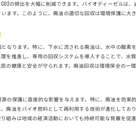
CO2の排出を大幅に削減できます。バイオディーゼルは、通
廃油から生まれる新たなエネルギー資源
ています。このように、廃油の適切な回収は環境保護に大
地域経済と環境の両立を目指す取り組み
廃油リサイクルにおける課題と展望
理
飲食店と連携した愛知県の効率的な廃油回収方法
因となります。特に、下水に流される廃油は、水中の酸素
飲食店向け廃油回収サービスの利点
処理を推進し、専用の回収システムを導入することで、水
回収スケジュールの柔軟な調整方法
住民の健康と安全が守られます。廃油回収は環境保全の一環
廃油回収のコスト削減と品質向上策
廃油の衛生的な保管と輸送のポイント
愛知県の飲食店との協力体制構築
資源の保護に直接的な影響を与えます。特に、廃油を効果
廃油回収による地域コミュニティへの影響
は、廃油をバイオ燃料として再利用する技術が進化してお
バイオ燃料への転換で廃油が生まれ変わる愛知県の取り
取り組みは地域の経済活動においても持続可能な発展を促
廃油からバイオ燃料への転換技術
愛知県内でのバイオ燃料の活用事例