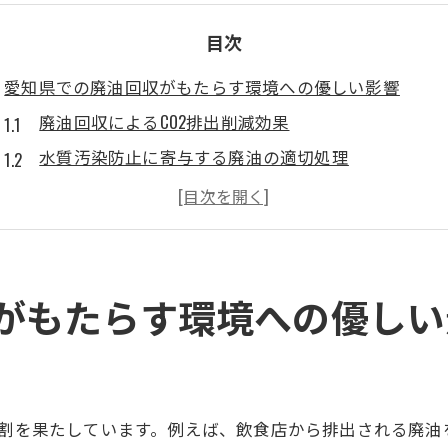
目次
愛知県での廃油回収がもたらす環境への優しい影響
廃油回収によるCO2排出削減効果
水質汚染防止に寄与する廃油の適切処理
自然資源の保護と廃油再利用の関係
生態系に優しい廃油回収の技術革新
地域社会への貢献と環境教育の重要性
持続可能な未来を支える廃油回収の役割
がもたらす環境への優しい
廃油を資源に変える愛知県の新たなサイクル
廃油を再資源化するプロセスの概要
愛知県内での廃油リサイクルの具体例
役割を果たしています。例えば、飲食店から排出される廃
飲食業界と連携した廃油再利用モデル