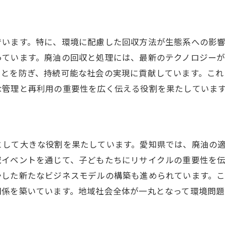
廃油を利用した持続可能なエネルギー生産
バイオ燃料市場の拡大と愛知の役割
でいます。特に、環境に配慮した回収方法が生態系への影
廃油からのバイオ燃料生産の経済的効果
っています。廃油の回収と処理には、最新のテクノロジー
バイオ燃料による地域創生と環境保護
ことを防ぎ、持続可能な社会の実現に貢献しています。こ
持続可能な未来を築く愛知県の廃油再利用戦略
な管理と再利用の重要性を広く伝える役割を果たしていま
地域密着型廃油再利用の重要性
廃油回収を促進する政策と支援制度
環境意識を高めるための教育活動
として大きな役割を果たしています。愛知県では、廃油の
愛知県全体での廃油のトレーサビリティ
域イベントを通じて、子どもたちにリサイクルの重要性を
廃油再利用のための技術開発と革新
かした新たなビジネスモデルの構築も進められています。
関係を築いています。地域社会全体が一丸となって環境問
次世代への持続可能な環境のための取り組み
廃油回収の新常識愛知県で選ぶべき環境に優しい選択肢