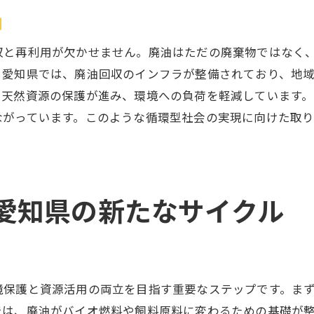
環境に配慮した廃油回収の選び方
割
廃油回収業者選定の際のポイント
愛知県内での信頼できる廃油回収サービス
収と再利用が欠かせません。廃油はただの廃棄物ではなく
。愛知県では、廃油回収のインフラが整備されており、地
廃油回収を通じたCSR活動の実践例
や天然資源の保護が進み、環境への負荷を軽減しています
地元企業との協力で実現する廃油回収
ながっています。このような循環型社会の実現に向けた取
環境に優しい選択肢を通じた地域貢献
愛知県の事業者が知るべき廃油回収の最新情報
最新の廃油回収技術とその進化
法規制に対応した廃油回収のガイドライン
愛知県の新たなサイクル
廃油回収に関する最新トレンド
事業者が参加できる廃油回収のイベント
廃油回収による利便性向上の取り組み
境保護と資源活用の両立を目指す重要なステップです。ま
廃油回収促進のための教育プログラム
では、廃油がバイオ燃料や飼料原料に変わるための基礎が