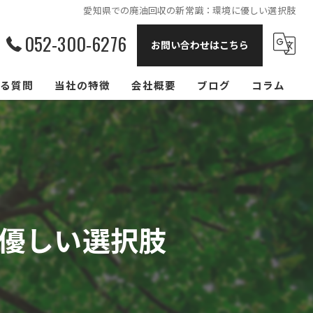
愛知県での廃油回収の新常識：環境に優しい選択肢
052-300-6276
お問い合わせはこちら
る質問
当社の特徴
会社概要
ブログ
コラム
飲食店
リサイクル
回収
優しい選択肢
買取
大阪