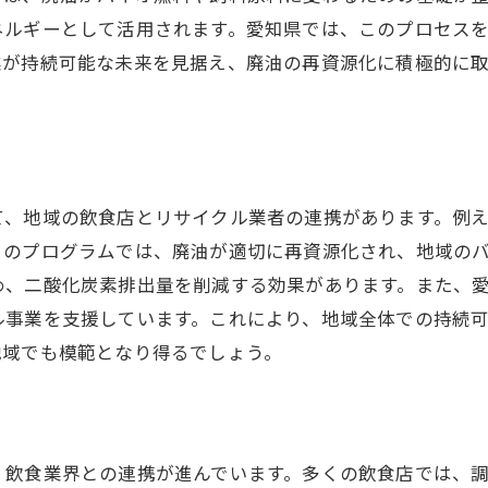
廃油回収が実現する愛知県の循環型社会の構築
ネルギーとして活用されます。愛知県では、このプロセス
循環型社会における廃油回収の位置づけ
業が持続可能な未来を見据え、廃油の再資源化に積極的に取
廃油回収による地域経済の活性化
。
持続可能な社会を目指した廃油活用事例
愛知県内での廃油循環モデルの構築
地域住民と連携した廃油回収活動
て、地域の飲食店とリサイクル業者の連携があります。例
廃油を通じた環境教育と意識改革
このプログラムでは、廃油が適切に再資源化され、地域の
め、二酸化炭素排出量を削減する効果があります。また、
ル事業を支援しています。これにより、地域全体での持続
地域でも模範となり得るでしょう。
、飲食業界との連携が進んでいます。多くの飲食店では、