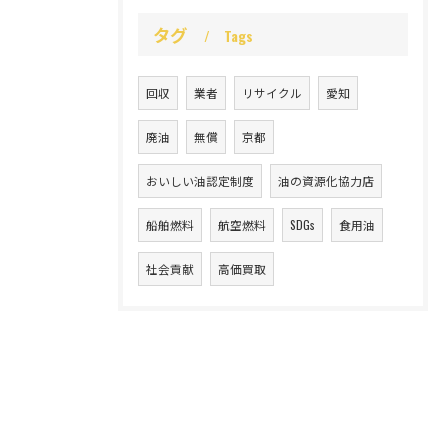
タグ
Tags
回収
業者
リサイクル
愛知
廃油
無償
京都
おいしい油認定制度
油の資源化協力店
船舶燃料
航空燃料
SDGs
食用油
社会貢献
高価買取