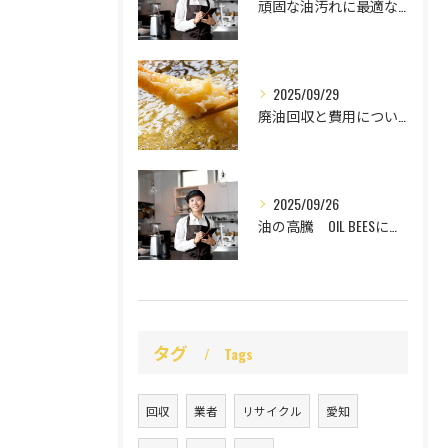
頑固な油汚れに最適な強力洗剤
2025/09/29
廃油回収と費用について
2025/09/26
油の高騰 OIL BEESにお任せ
タグ
Tags
回収
業者
リサイクル
愛知