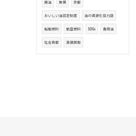
廃油
無償
京都
おいしい油認定制度
油の資源化協力店
船舶燃料
航空燃料
SDGs
食用油
社会貢献
高価買取