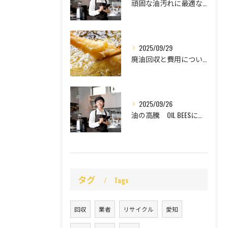
頑固な油汚れに最適な強力洗剤
2025/09/29
廃油回収と費用について
2025/09/26
油の高騰 OIL BEESにお任せ
タグ
Tags
回収
業者
リサイクル
愛知