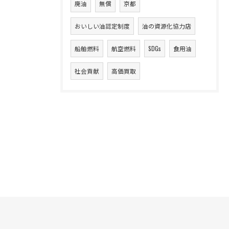
廃油
無償
京都
おいしい油認定制度
油の資源化協力店
船舶燃料
航空燃料
SDGs
食用油
社会貢献
高価買取