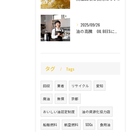
2025/09/26
油の高騰 OIL BEESにお任せ
タグ
Tags
回収
業者
リサイクル
愛知
廃油
無償
京都
おいしい油認定制度
油の資源化協力店
船舶燃料
航空燃料
SDGs
食用油