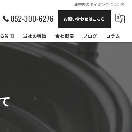
油交換のタイミングについて
052-300-6276
お問い合わせはこちら
る質問
当社の特徴
会社概要
ブログ
コラム
飲食店
リサイクル
回収
て
買取
大阪