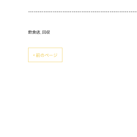
---------------------------------------------------------
飲食店
回収
< 前のページ