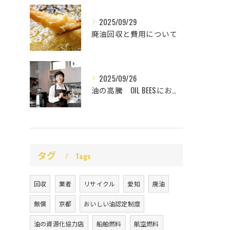
2025/09/29
廃油回収と費用について
2025/09/26
油の高騰 OIL BEESにお任せ
タグ
Tags
回収
業者
リサイクル
愛知
廃油
無償
京都
おいしい油認定制度
油の資源化協力店
船舶燃料
航空燃料