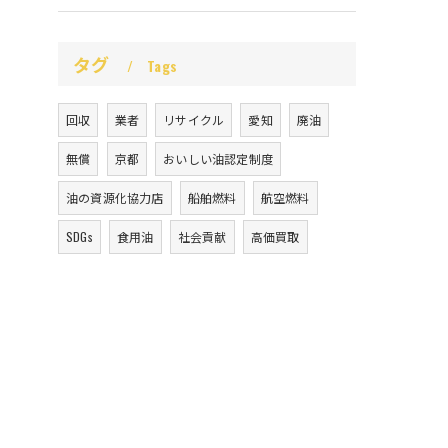
タグ
Tags
回収
業者
リサイクル
愛知
廃油
無償
京都
おいしい油認定制度
油の資源化協力店
船舶燃料
航空燃料
SDGs
食用油
社会貢献
高価買取